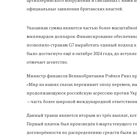
артиллерийского вооружения и связанных с ними к
официальные заявления британских властей.
Указанная сумма является частью более масштабно
миллиардов долларов. Финансирование обеспечивае
позволило странам G7 выработать единый подход к
было достигнуто ещё в октябре 2024 года, до вступ
отмечает агентство.
Министр финансов Великобритании Рэйчел Ривз 
«Мир на наших глазах переживает эпоху перемен, 
продолжающуюся российскую агрессию против Укра
— часть более широкой международной ответственн
Данный транш является вторым из трёх выплат, кот
Первый платеж был произведён 6 марта текущего го
договорённости по распределению средств были д