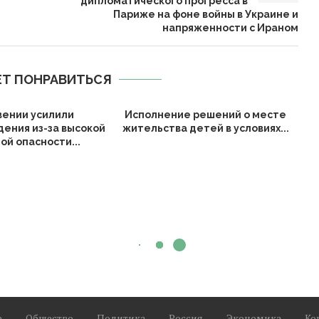
дипломатического прогресса в
Париже на фоне войны в Украине и
напряженности с Ираном
Т ПОНРАВИТЬСЯ
вении усилили
Исполнение решений о месте
ения из-за высокой
жительства детей в условиях...
ой опасности...
е
Общество
Политика
Россия
Экономика
Ко