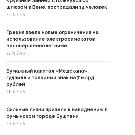
Круизный лайнер столкнулся со
шлюзом в Вене, пострадали 14 человек
24.07.2026
Греция ввела новые ограничения на
использование электросамокатов
несовершеннолетними
22.07.2026
Бумажный капитал «Медскана»:
гудвилл и товарный знак на 7 млрд
рублей
21.07.2026
Сильные ливни привели к наводнению в
румынском городе Буштени
20.07.2026