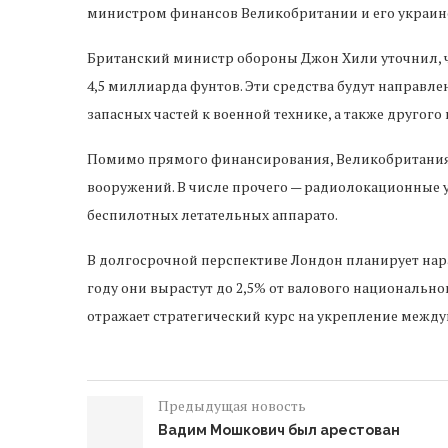
министром финансов Великобритании и его украин
Британский министр обороны Джон Хили уточнил, ч
4,5 миллиарда фунтов. Эти средства будут направле
запасных частей к военной технике, а также другог
Помимо прямого финансирования, Великобритания 
вооружений. В числе прочего — радиолокационные 
беспилотных летательных аппарато.
В долгосрочной перспективе Лондон планирует нара
году они вырастут до 2,5% от валового национального
отражает стратегический курс на укрепление между
Предыдущая новость
Вадим Мошкович был арестован