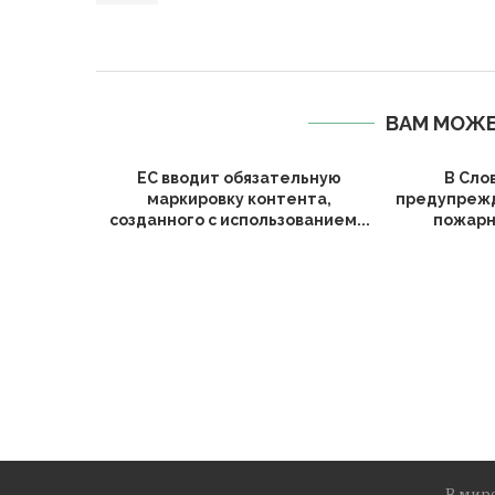
ВАМ МОЖЕ
ЕС вводит обязательную
В Сло
маркировку контента,
предупрежд
созданного с использованием...
пожарн
В мир