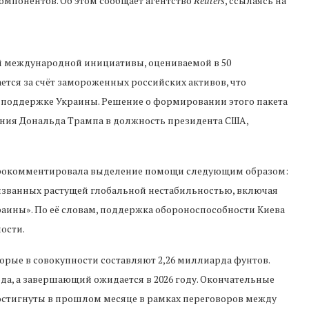
омпонентов. Об этом сообщает агентство
Reuters
, ссылаясь на
й международной инициативы, оцениваемой в 50
тся за счёт замороженных российских активов, что
 поддержке Украины. Решение о формировании этого пакета
ления Дональда Трампа в должность президента США,
прокомментировала выделение помощи следующим образом:
вызванных растущей глобальной нестабильностью, включая
ины». По её словам, поддержка обороноспособности Киева
ости.
орые в совокупности составляют 2,26 миллиарда фунтов.
да, а завершающий ожидается в 2026 году. Окончательные
остигнуты в прошлом месяце в рамках переговоров между