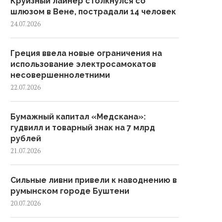
Круизный лайнер столкнулся со
шлюзом в Вене, пострадали 14 человек
24.07.2026
Греция ввела новые ограничения на
использование электросамокатов
несовершеннолетними
22.07.2026
Бумажный капитал «Медскана»:
гудвилл и товарный знак на 7 млрд
рублей
21.07.2026
Сильные ливни привели к наводнению в
румынском городе Буштени
20.07.2026