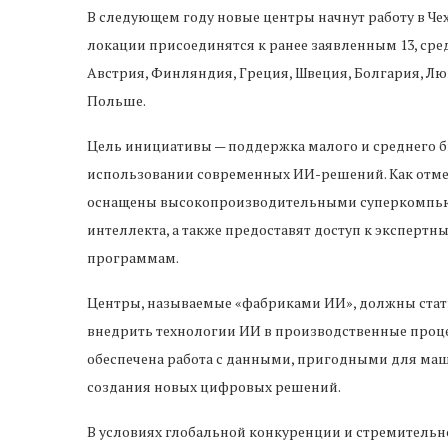
В следующем году новые центры начнут работу в Че
локации присоединятся к ранее заявленным 13, сред
Австрия, Финляндия, Греция, Швеция, Болгария, Люк
Польше.
Цель инициативы — поддержка малого и среднего би
использовании современных ИИ-решений. Как отмеч
оснащены высокопроизводительными суперкомпьют
интеллекта, а также предоставят доступ к эксперт
программам.
Центры, называемые «фабриками ИИ», должны стат
внедрить технологии ИИ в производственные процес
обеспечена работа с данными, пригодными для маш
создания новых цифровых решений.
В условиях глобальной конкуренции и стремительног