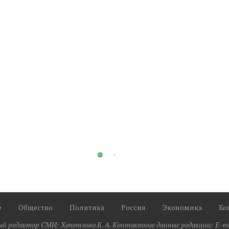
е
Общество
Политика
Россия
Экономика
Ко
ый редактор СМИ: Xaчeтлoвa K. A. Контактные данные редакции: E-mail