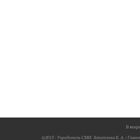
В мир
©2013 - Учредитель СМИ: Xaчeтлoвa K. A. / Главн