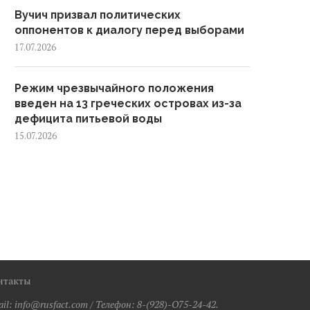
Вучич призвал политических
оппонентов к диалогу перед выборами
17.07.2026
Режим чрезвычайного положения
введен на 13 греческих островах из-за
дефицита питьевой воды
15.07.2026
нтакты
: info@rusfact.com / Телефон: 8-(928)-O75-24-42.