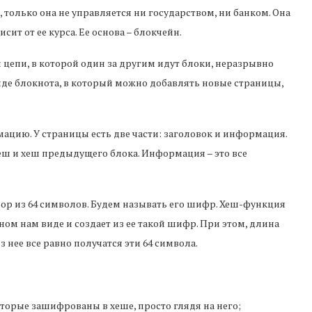
только она не управляется ни государством, ни банком. Она
сит от ее курса. Ее основа – блокчейн.
цепи, в которой один за другим идут блоки, неразрывно
де блокнота, в который можно добавлять новые страницы,
ацию. У страницы есть две части: заголовок и информация.
хеш и хеш предыдущего блока. Информация – это все
бор из 64 символов. Будем называть его шифр. Хеш-функция
ом нам виде и создает из ее такой шифр. При этом, длина
 нее все равно получатся эти 64 символа.
торые зашифрованы в хеше, просто глядя на него;