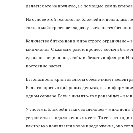
делается это не вручную, а с помощью компьютеро
На основе этой технологии блокчейн и появилась пе
только майнер решает задачку – чеканится биткоин.
Количество биткоинов в мире строго ограничено – 
миллионов. С каждым разом процесс добычи биткоин
сделано специально, чтобы избежать инфляции. И та
постоянно растет.
Безопасность криптовалюты обеспечивает децентра
Если говорить о цифровых деньгах, вся информация 
одном сервере. Если с ним что-то произойдет – вы н
У системы блокчейн таких владельцев – миллионы. 
устройствах, подключенных к сети. То есть, это один
как только появляется новое предложение, оно тут ж