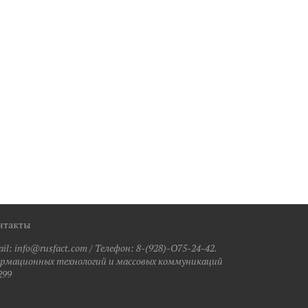
нтакты
: info@rusfact.com / Телефон: 8-(928)-O75-24-42.
формационных технологий и массовых коммуникаций
299