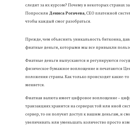
следит за их курсом? Почему в некоторых странах з
Попросили
Дениса Рогачева
, CEO платежной сист
чтобы каждый смог разобраться.
Прежде, чем объяснить уникальность биткоина, дав
фиатные деньги, которыми мы все привыкли польз
Фиатные деньги выпускаются и регулируются госу
физическое бумажное воплощение и печатаются Цен
положения страны. Как только происходят какие-т
меняется.
Фиатная валюта имеет цифровое воплощение – циф
транзакциях хранится на серверах той или иной си
сервер, то он получит доступ к вашим деньгам, и смо
увеличивать или уменьшать количество просто изм