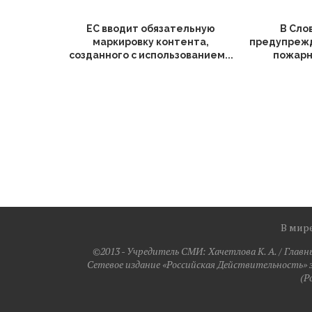
ЕС вводит обязательную
В Сло
маркировку контента,
предупрежд
созданного с использованием...
пожарн
В мир
©2013 - Учредитель СМИ: Xaчeтлoвa K. A. / Главн
Сетевое издание «Российская Действительность» 
(Р