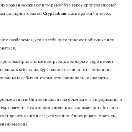
а их хранение сажают в тюрьму? Что такое криптовалюты?
емы для криптовалют
Cryptadium
, дать краткий ликбез,
айте разберемся, что из себя представляют обычные или
оваться.
дарством. Привычные нам рубли, доллары и евро имеют
тральным банком. Курс валюты зависит от состояния и
о значимые события, стоимость национальной валюты
ровые деньги. Они эквивалентны обычным, а информация о
стемы расчета. Если злоумышленник взломает хотя бы один
жет делать с ними все, что угодно: блокировать, тратить,
енением кода.