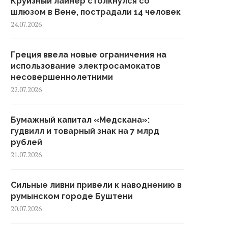
Круизный лайнер столкнулся со
шлюзом в Вене, пострадали 14 человек
24.07.2026
Греция ввела новые ограничения на
использование электросамокатов
несовершеннолетними
22.07.2026
Бумажный капитал «Медскана»:
гудвилл и товарный знак на 7 млрд
рублей
21.07.2026
Сильные ливни привели к наводнению в
румынском городе Буштени
20.07.2026