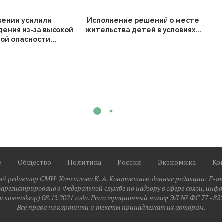
вении усилили
Исполнение решений о месте
ения из-за высокой
жительства детей в условиях...
ой опасности...
е
Общество
Политика
Россия
Экономика
Ко
ый редактор СМИ: Xaчeтлoвa K. A. Контактные данные редакции: E-mail
зарегистрировано в Федеральной службе по надзору в сфере связи, ин
оскомнадзор) 08.12.2021 года. Регистрационный номер ЭЛ № ФС 77 - 82
Все права на картинки и тексты принадлежат их авторам.