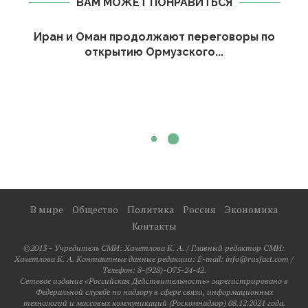
ВАМ МОЖЕТ ПОНРАВИТЬСЯ
Иран и Оман продолжают переговоры по
открытию Ормузского...
В мире
Общество
Политика
Россия
Экономика
Контакты
©2013 - Учредитель СМИ: Xaчeтлoвa K. A. / Главный редактор СМИ:
Xaчeтлoвa K. A. Контактные данные редакции: E-mail: info@rusfact.com /
Телефон: 8-(928)-O75-24-42.
Сетевое издание «Российская Действительность» зарегистрировано в
Федеральной службе по надзору в сфере связи, информационных
технологий и массовых коммуникаций (Роскомнадзор) 08.12.2021 года.