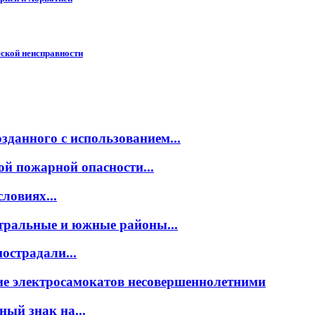
ской неисправности
зданного с использованием...
й пожарной опасности...
ловиях...
тральные и южные районы...
острадали...
ие электросамокатов несовершеннолетними
ый знак на...