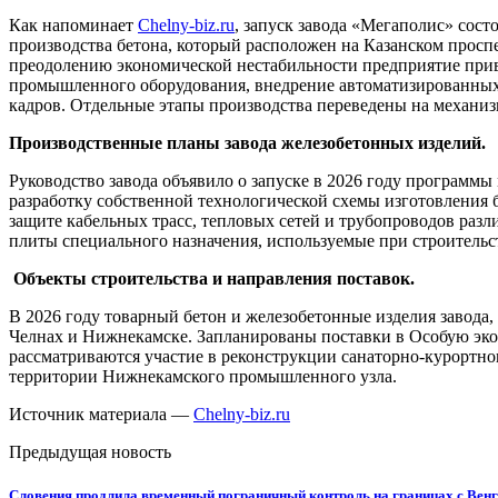
Как напоминает
Chelny-biz.ru
, запуск завода «Мегаполис» сос
производства бетона, который расположен на Казанском просп
преодолению экономической нестабильности предприятие при
промышленного оборудования, внедрение автоматизированных
кадров. Отдельные этапы производства переведены на механи
Производственные планы завода железобетонных изделий.
Руководство завода объявило о запуске в 2026 году программ
разработку собственной технологической схемы изготовления
защите кабельных трасс, тепловых сетей и трубопроводов раз
плиты специального назначения, используемые при строитель
Объекты строительства и направления поставок.
В 2026 году товарный бетон и железобетонные изделия завод
Челнах и Нижнекамске. Запланированы поставки в Особую эк
рассматриваются участие в реконструкции санаторно-курортно
территории Нижнекамского промышленного узла.
Источник материала —
Chelny-biz.ru
Предыдущая новость
Словения продлила временный пограничный контроль на границах с Венг