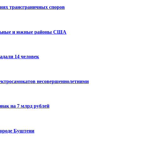
виях трансграничных споров
альные и южные районы США
адали 14 человек
лектросамокатов несовершеннолетними
нак на 7 млрд рублей
городе Буштени