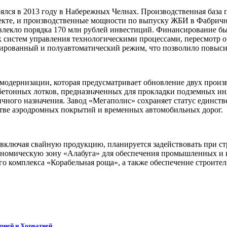
тоялся в 2013 году в Набережных Челнах. Производственная база
екте, и производственные мощности по выпуску ЖБИ в Фабрично
влекло порядка 170 млн рублей инвестиций. Финансирование б
 систем управления технологическими процессами, пересмотр 
зированный и полуавтоматический режим, что позволило повыси
ы модернизации, которая предусматривает обновление двух про
 бетонных лотков, предназначенных для прокладки подземных 
личного назначения. Завод «Мегаполис» сохраняет статус единс
стве аэродромных покрытий и временных автомобильных дорог.
а, включая свайную продукцию, планируется задействовать при
ономическую зону «Алабуга» для обеспечения промышленных и
го комплекса «Корабельная роща», а также обеспечение строит
рией и Хорватией