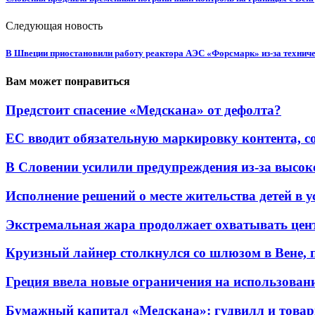
Следующая новость
В Швеции приостановили работу реактора АЭС «Форсмарк» из-за техниче
Вам может понравиться
Предстоит спасение «Медскана» от дефолта?
ЕС вводит обязательную маркировку контента, со
В Словении усилили предупреждения из-за высоко
Исполнение решений о месте жительства детей в ус
Экстремальная жара продолжает охватывать цен
Круизный лайнер столкнулся со шлюзом в Вене, п
Греция ввела новые ограничения на использован
Бумажный капитал «Медскана»: гудвилл и товарн