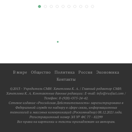
В мире
Общество
Политика
Россия
Экономика
Контакты
©2013 - Учредитель СМИ: Xaчeтлoвa K. A. / Главный редактор СМИ:
Xaчeтлoвa K. A. Контактные данные редакции: E-mail: info@rusfact.com /
Телефон: 8-(928)-O75-24-42.
Сетевое издание «Российская Действительность» зарегистрировано в
Федеральной службе по надзору в сфере связи, информационных
технологий и массовых коммуникаций (Роскомнадзор) 08.12.2021 года.
Регистрационный номер ЭЛ № ФС 77 - 82299
Все права на картинки и тексты принадлежат их авторам.