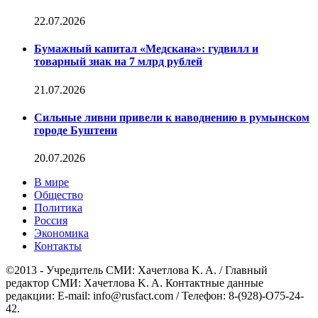
22.07.2026
Бумажный капитал «Медскана»: гудвилл и
товарный знак на 7 млрд рублей
21.07.2026
Сильные ливни привели к наводнению в румынском
городе Буштени
20.07.2026
В мире
Общество
Политика
Россия
Экономика
Контакты
©2013 - Учредитель СМИ: Xaчeтлoвa K. A. / Главный
редактор СМИ: Xaчeтлoвa K. A. Контактные данные
редакции: E-mail: info@rusfact.com / Телефон: 8-(928)-O75-24-
42.