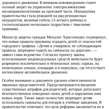
дорожного движения. Ключевым нововведением станет
полный запрет на управление электросамокатами
несовершеннолетними на проезжей части. Инициатива
правительства стала реакцией на ряд резонансных
инцидентов, включая гибель 13-летнего ребенка и
госпитализацию нескольких подростков с тяжелыми
травмами.
Министр защиты граждан Михалис Хрисохоидис подчеркнул,
что новые правила призваны оградить детей от опасностей
городского трафика. «Детям и учащимся, не соблюдающим
правила, запрещено ездить на самокатах по дорогам», —
заявил глава ведомства. Согласно проекту закона,
использование индивидуальных средств мобильности будет
разрешено исключительно в безопасных зонах: парках, на
пешеходных улицах, площадях и в переулках, где отсутствует
интенсивное автомобильное движение.
Особое внимание в документе уделено ответственности
законных представителей. Предусматривается введение
существенных штрафов для родителей, которые допускают
безответственное поведение своих детей и нарушение ими
новых норм. Также закон полностью запрещает детям
использовать самокаты для поездок в учебные заведения. В
правительстве отмечают, что цель реформы заключается не в