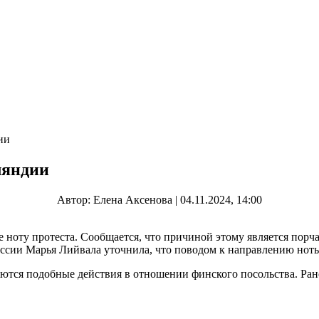
ии
ляндии
Автор: Елена Аксенова | 04.11.2024, 14:00
ту протеста. Сообщается, что причиной этому является порча 
сии Марья Лийвала уточнила, что поводом к направлению ноты п
даются подобные действия в отношении финского посольства. Ра