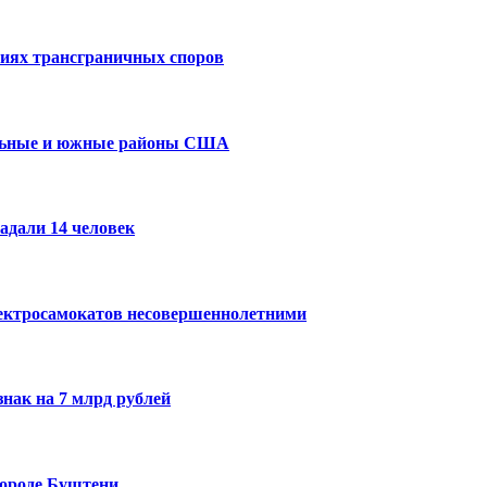
виях трансграничных споров
альные и южные районы США
адали 14 человек
лектросамокатов несовершеннолетними
нак на 7 млрд рублей
городе Буштени