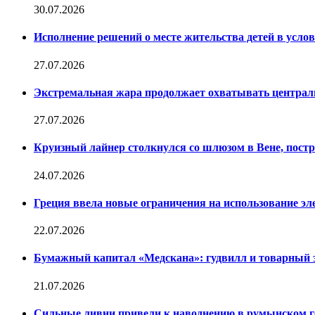
30.07.2026
Исполнение решений о месте жительства детей в усло
27.07.2026
Экстремальная жара продолжает охватывать центр
27.07.2026
Круизный лайнер столкнулся со шлюзом в Вене, постр
24.07.2026
Греция ввела новые ограничения на использование э
22.07.2026
Бумажный капитал «Медскана»: гудвилл и товарный з
21.07.2026
Сильные ливни привели к наводнению в румынском 