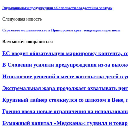
Эндокринологи предупредили об опасности сладостей на завтрак
Следующая новость
Страховое мошенничество в Приморском крае: тенденции и прогнозы
Вам может понравиться
ЕС вводит обязательную маркировку контента, со
В Словении усилили предупреждения из-за высоко
Исполнение решений о месте жительства детей в ус
Экстремальная жара продолжает охватывать цен
Круизный лайнер столкнулся со шлюзом в Вене, п
Греция ввела новые ограничения на использован
Бумажный капитал «Медскана»: гудвилл и товарн